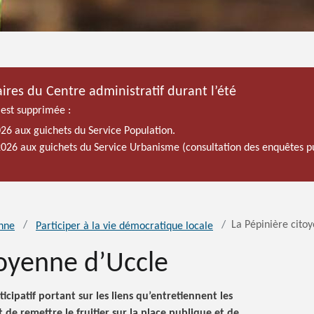
ires du Centre administratif durant l’été
 est supprimée :
026 aux guichets du Service Population.
 2026 aux guichets du Service Urbanisme (consultation des enquêtes p
La Pépinière cito
enne
Participer à la vie démocratique locale
toyenne d’Uccle
icipatif portant sur les liens qu’entretiennent les
it de remettre le fruitier sur la place publique et de