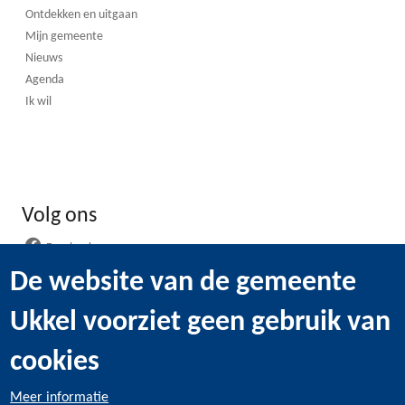
Ontdekken en uitgaan
Mijn gemeente
Nieuws
Agenda
Ik wil
Volg ons
Facebook
Instagram
De website van de gemeente
LinkedIn
Ukkel voorziet geen gebruik van
WhatsApp
Youtube
cookies
Meer informatie