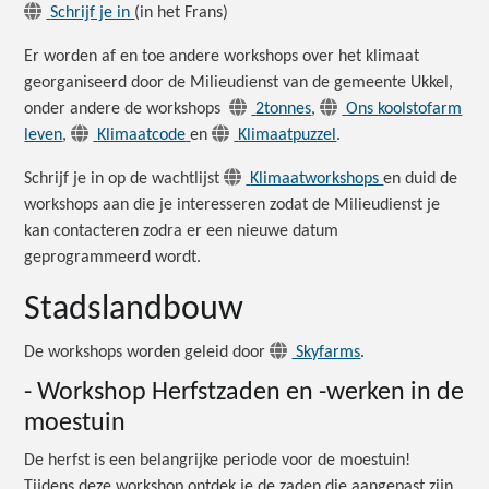
Schrijf je in
(in het Frans)
Er worden af en toe andere workshops over het klimaat
georganiseerd door de Milieudienst van de gemeente Ukkel,
onder andere de workshops
2tonnes
,
Ons koolstofarm
leven
,
Klimaatcode
en
Klimaatpuzzel
.
Schrijf je in op de wachtlijst
Klimaatworkshops
en duid de
workshops aan die je interesseren zodat de Milieudienst je
kan contacteren zodra er een nieuwe datum
geprogrammeerd wordt.
Stadslandbouw
De workshops worden geleid door
Skyfarms
.
- Workshop Herfstzaden en -werken in de
moestuin
De herfst is een belangrijke periode voor de moestuin!
Tijdens deze workshop ontdek je de zaden die aangepast zijn