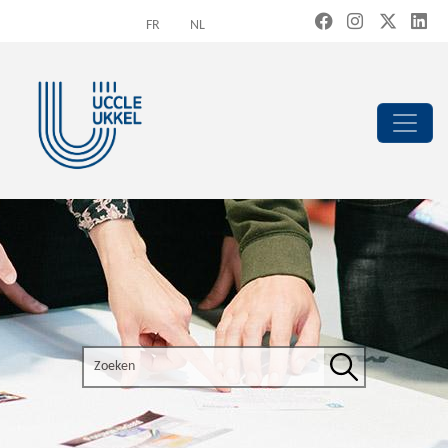
Overslaan en naar de inhoud gaan
FR
NL
Search the site
Zoeken